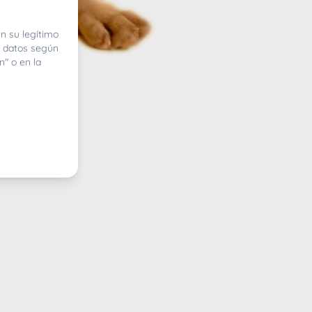
n su legítimo
e datos según
n" o en la