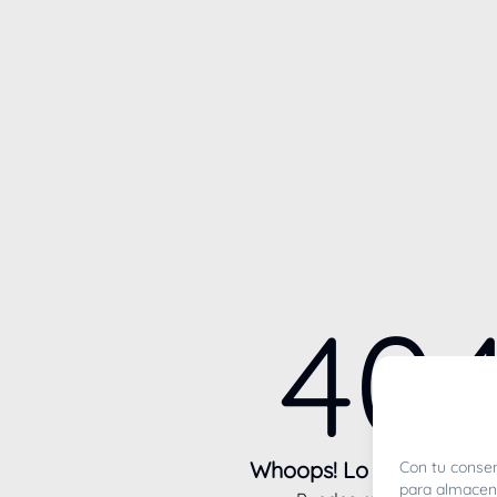
40
Whoops! Lo sentimos m
Con tu consen
para almacena