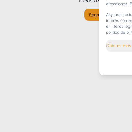
Puedes regresar al
inicio
direcciones IP
Algunos socio
Regresar al inicio
interés comer
el interés le
política de p
Obtener más 