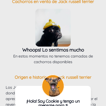
Cachorros en venta de Jack russell terrier
Whoops! Lo sentimos mucho
En estos momentos no tenemos camadas de
cachorros disponibles
Origen e historia del Jack russell terrier
Los Jack Russell son originarios del Reino Unido, 
donde siempre han sido terriers de trabajo muy 
apreciados desde el año 1800. Fueron criados por el 
¡Hola! Soy Cookie y tengo un
reverendo John Russell, que era un entusiasta de la 
mensaje para ti