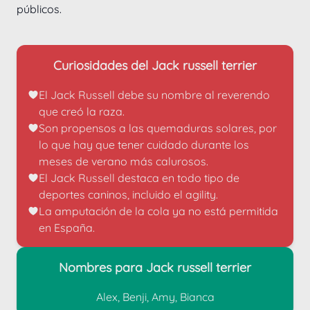
públicos.
Curiosidades del Jack russell terrier
El Jack Russell debe su nombre al reverendo 
que creó la raza.
Son propensos a las quemaduras solares, por 
lo que hay que tener cuidado durante los 
meses de verano más calurosos.
El Jack Russell destaca en todo tipo de 
deportes caninos, incluido el agility.
La amputación de la cola ya no está permitida 
en España.
Nombres para Jack russell terrier
Alex, Benji, Amy, Bianca