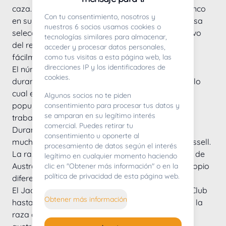
caza. Utilizó un Fox Terrier específico de pelo blanco 
Con tu consentimiento, nosotros y
en su programa de cría y, mediante una cuidadosa 
nuestros 6 socios usamos cookies o
selección y cría, surgió una raza distinta. El objetivo 
tecnologías similares para almacenar,
del reverendo era producir un terrier se lanzara 
acceder y procesar datos personales,
fácilmente a por su presa sin matarla.
como tus visitas a esta página web, las
direcciones IP y los identificadores de
El número de ejemplares de la raza disminuyó 
cookies.
durante la Segunda Guerra Mundial, después de lo 
cual estos encantadores perros se hicieron más 
Algunos socios no te piden
populares como mascotas que como perros de 
consentimiento para procesar tus datos y
se amparan en su legítimo interés
trabajo.
comercial. Puedes retirar tu
Durante los años 60 y 70 se llevaron a Australia 
consentimiento u oponerte al
muchos terriers de trabajo, incluidos los Jack Russell. 
procesamiento de datos según el interés
La raza se hizo muy popular en las exposiciones de 
legítimo en cualquier momento haciendo
Australia, y allí empezaron a tener un aspecto propio 
clic en "Obtener más información" o en la
política de privacidad de esta página web.
diferente al de los terriers del Reino Unido. 
El Jack Russell no fue reconocido por el Kennel Club 
Obtener más información
hasta 2016, cuando se estableció un estándar de la 
raza que incorporaba tanto los estándares 