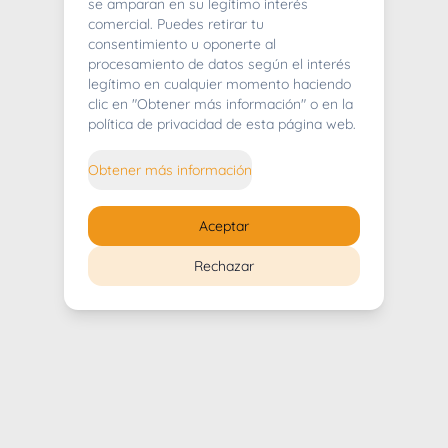
404
se amparan en su legítimo interés
comercial. Puedes retirar tu
consentimiento u oponerte al
procesamiento de datos según el interés
legítimo en cualquier momento haciendo
clic en "Obtener más información" o en la
Whoops! Lo sentimos mucho.
política de privacidad de esta página web.
Puedes regresar al
inicio
Obtener más información
Regresar al inicio
Aceptar
Rechazar