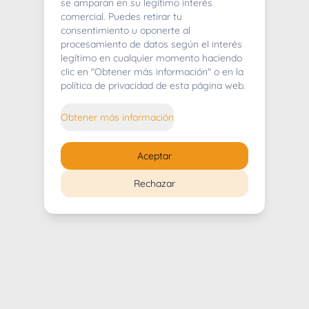
404
se amparan en su legítimo interés
comercial. Puedes retirar tu
consentimiento u oponerte al
procesamiento de datos según el interés
legítimo en cualquier momento haciendo
clic en "Obtener más información" o en la
Whoops! Lo sentimos mucho.
política de privacidad de esta página web.
Puedes regresar al
inicio
Obtener más información
Regresar al inicio
Aceptar
Rechazar