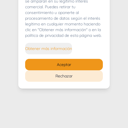
404
se amparan en su legítimo interés
comercial. Puedes retirar tu
consentimiento u oponerte al
procesamiento de datos según el interés
legítimo en cualquier momento haciendo
clic en "Obtener más información" o en la
Whoops! Lo sentimos mucho.
política de privacidad de esta página web.
Puedes regresar al
inicio
Obtener más información
Regresar al inicio
Aceptar
Rechazar