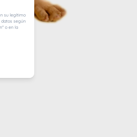
n su legítimo
e datos según
n" o en la