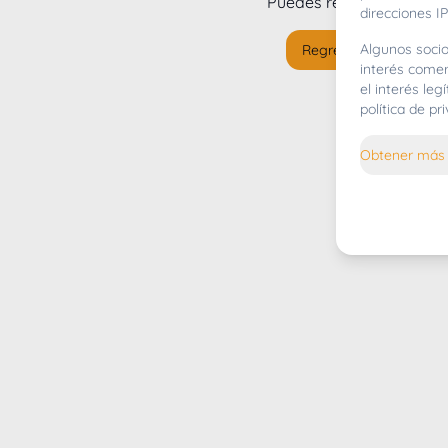
Puedes regresar al
inicio
direcciones IP
Algunos socio
Regresar al inicio
interés comer
el interés le
política de p
Obtener más 