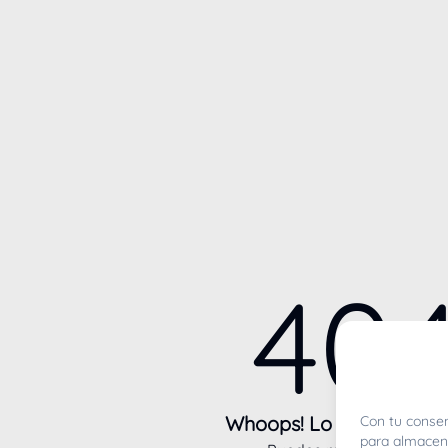
40
Whoops! Lo sentimos m
Con tu consen
para almacena