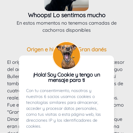
Whoops! Lo sentimos mucho
En estos momentos no tenemos camadas de
cachorros disponibles
Origen e historia del Gran danés
El orígen del Gran Danés es alemán. Como antecesor 
del actual Gran Danés se debe considerar al antiguo 
¡Hola! Soy Cookie y tengo un
Bullenbeisser (atrapa toros en alemán), como así 
mensaje para ti
también a los Hatz y Saurüden. La raza tiene más de 
cuatro siglos de historia y ha acompañado a la 
Con tu consentimiento, nosotros y
nuestros 6 socios usamos cookies o
realeza como perros guardianes desde sus inicios.
tecnologías similares para almacenar,
Fue el Conde de Buffon quien bautizó a la raza como 
acceder y procesar datos personales,
"Gran Danés" después de haber viajado por 
como tus visitas a esta página web, las
Dinamarca, donde vio perros de aspecto similar que 
direcciones IP y los identificadores de
eran más delgados. Pensó que era debido al clima 
cookies.