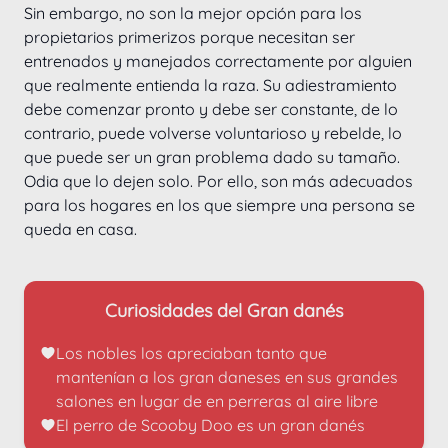
Sin embargo, no son la mejor opción para los 
propietarios primerizos porque necesitan ser 
entrenados y manejados correctamente por alguien 
que realmente entienda la raza. Su adiestramiento 
debe comenzar pronto y debe ser constante, de lo 
contrario, puede volverse voluntarioso y rebelde, lo 
que puede ser un gran problema dado su tamaño.
Odia que lo dejen solo. Por ello, son más adecuados 
para los hogares en los que siempre una persona se 
queda en casa.
Curiosidades del Gran danés
Los nobles los apreciaban tanto que 
mantenían a los gran daneses en sus grandes 
salones en lugar de en perreras al aire libre
El perro de Scooby Doo es un gran danés