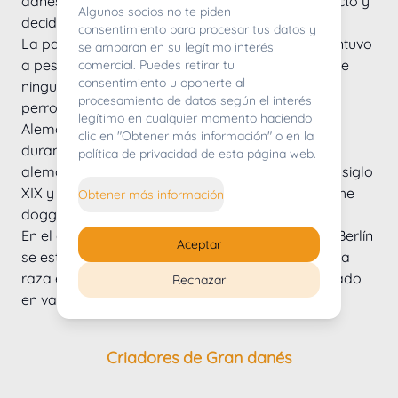
danés que los perros habían cambiado de aspecto y 
Algunos socios no te piden
decidió llamarlos Gran Danés.
consentimiento para procesar tus datos y
La parte "danesa" del nombre de la raza se mantuvo 
se amparan en su legítimo interés
a pesar de que el Gran Danés no se desarrolló de 
comercial. Puedes retirar tu
consentimiento u oponerte al
ninguna manera en Dinamarca. Estos hermosos 
procesamiento de datos según el interés
perros de aspecto escultural se desarrollaron en 
legítimo en cualquier momento haciendo
Alemania y fueron importados por los nobles 
clic en "Obtener más información" o en la
durante los siglos XVII y XVIII. Por esta razón los 
política de privacidad de esta página web.
alemanes cambiaron el nombre de la raza en el siglo 
XIX y pasaron a llamarlo dogo alemán o deutsche 
Obtener más información
dogge. 
En el año 1880 con motivo de una exposición en Berlín 
Aceptar
se estableció por primera vez un estándar para la 
raza el cuál con el correr del tiempo fue modificado 
Rechazar
en varias oportunidades.
Criadores de Gran danés