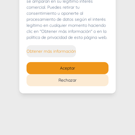
404
se amparan en su legítimo interés
comercial. Puedes retirar tu
consentimiento u oponerte al
procesamiento de datos según el interés
legítimo en cualquier momento haciendo
clic en "Obtener más información" o en la
Whoops! Lo sentimos mucho.
política de privacidad de esta página web.
Puedes regresar al
inicio
Obtener más información
Regresar al inicio
Aceptar
Rechazar