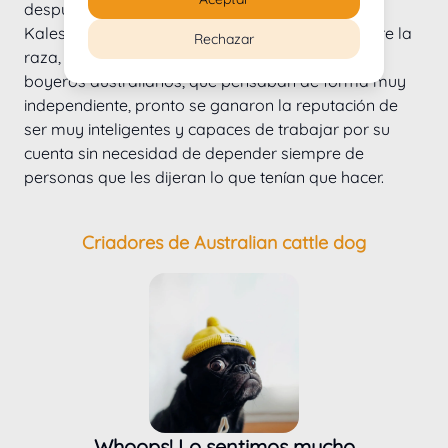
después de lo cual un hombre llamado Robert 
Kaleski, que también escribió muchos libros sobre la 
Rechazar
raza, llevó más registros de estos perros. Los 
boyeros australianos, que pensaban de forma muy 
independiente, pronto se ganaron la reputación de 
ser muy inteligentes y capaces de trabajar por su 
cuenta sin necesidad de depender siempre de 
personas que les dijeran lo que tenían que hacer.
Criadores de Australian cattle dog
Whoops! Lo sentimos mucho