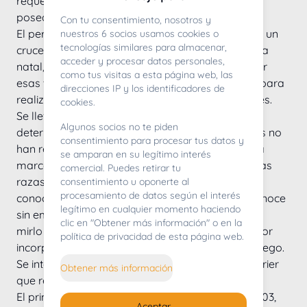
requerimiento era un perro mordaz y fuerte, que 
posea gran resistencia. 
Con tu consentimiento, nosotros y
El perro ganadero australiano es el resultado de un 
nuestros 6 socios usamos cookies o
tecnologías similares para almacenar,
cruce cuidadoso, aunque intensivo, en su Australia 
acceder y procesar datos personales,
natal, ya que los perros importados para realizar 
como tus visitas a esta página web, las
esas tareas en el campo no estaban a la altura para 
direcciones IP y los identificadores de
realizar las largas caminatas por terrenos difíciles.
cookies.
Se llevó a cabo una gran investigación para 
Algunos socios no te piden
determinar su origen pero los primeros criadores no 
consentimiento para procesar tus datos y
han registrado información, por lo que existe una 
se amparan en su legítimo interés
marcada divergencia de opiniones en cuanto a las 
comercial. Puedes retirar tu
razas utilizadas para desarrollar el perro que 
consentimiento u oponerte al
procesamiento de datos según el interés
conocemos en la actualidad. En general, se reconoce 
legítimo en cualquier momento haciendo
sin embargo que resulta del cruce del Collie azul 
clic en "Obtener más información" o en la
mirlo de pelo corto con el Dingo, con una posterior 
política de privacidad de esta página web.
incorporación del Dálmata y el Kelpie negro y fuego. 
Se intentó otro cruzamiento, como con el Bull Terrier 
Obtener más información
que resultaron poco satisfactorias. 
El primer estándar de la raza se estableció en 1903, 
Aceptar