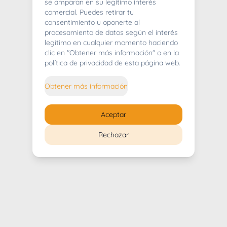
404
se amparan en su legítimo interés
comercial. Puedes retirar tu
consentimiento u oponerte al
procesamiento de datos según el interés
legítimo en cualquier momento haciendo
clic en "Obtener más información" o en la
Whoops! Lo sentimos mucho.
política de privacidad de esta página web.
Puedes regresar al
inicio
Obtener más información
Regresar al inicio
Aceptar
Rechazar