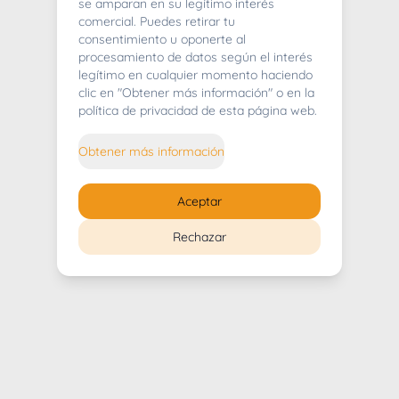
404
se amparan en su legítimo interés
comercial. Puedes retirar tu
consentimiento u oponerte al
procesamiento de datos según el interés
legítimo en cualquier momento haciendo
clic en "Obtener más información" o en la
Whoops! Lo sentimos mucho.
política de privacidad de esta página web.
Puedes regresar al
inicio
Obtener más información
Regresar al inicio
Aceptar
Rechazar