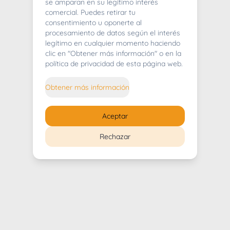
404
se amparan en su legítimo interés
comercial. Puedes retirar tu
consentimiento u oponerte al
procesamiento de datos según el interés
legítimo en cualquier momento haciendo
clic en "Obtener más información" o en la
Whoops! Lo sentimos mucho.
política de privacidad de esta página web.
Puedes regresar al
inicio
Obtener más información
Regresar al inicio
Aceptar
Rechazar