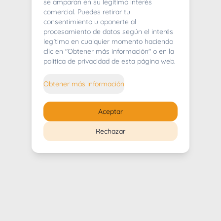
404
se amparan en su legítimo interés
comercial. Puedes retirar tu
consentimiento u oponerte al
procesamiento de datos según el interés
legítimo en cualquier momento haciendo
clic en "Obtener más información" o en la
Whoops! Lo sentimos mucho.
política de privacidad de esta página web.
Puedes regresar al
inicio
Obtener más información
Regresar al inicio
Aceptar
Rechazar