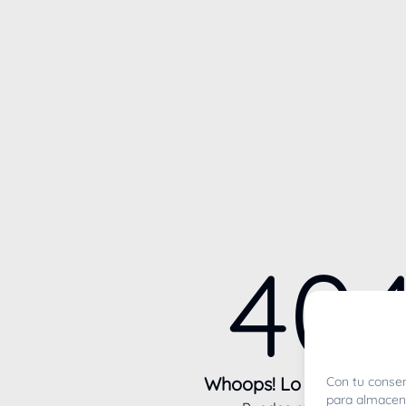
40
Whoops! Lo sentimos m
Con tu consen
para almacena