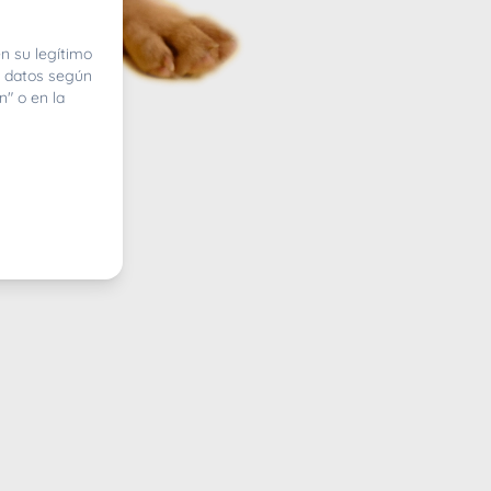
n su legítimo
e datos según
n" o en la