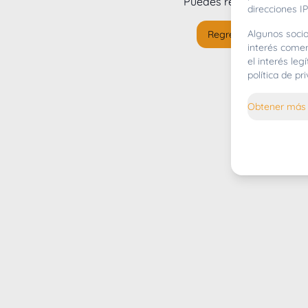
Puedes regresar al
inicio
direcciones IP
Algunos socio
Regresar al inicio
interés comer
el interés le
política de p
Obtener más 