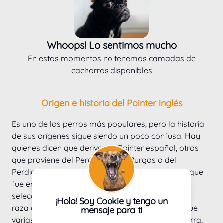
Whoops! Lo sentimos mucho
En estos momentos no tenemos camadas de
cachorros disponibles
Origen e historia del Pointer inglés
Es uno de los perros más populares, pero la historia 
de sus orígenes sigue siendo un poco confusa. Hay 
quienes dicen que deriva del Pointer español, otros 
que proviene del Perdiguero de Burgos o del 
Perdiguero portugués, pero lo que sí se sabe es que 
fue en Inglaterra en donde se prosiguió con su 
selección, perfeccionándose hasta dar lugar a la 
¡Hola! Soy Cookie y tengo un
raza que conocemos en la actualidad. Se cree que 
mensaje para ti
varias razas de Europa se compraron en Inglaterra, 