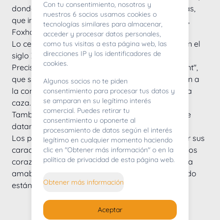
Con tu consentimiento, nosotros y
donde se cruzaron con razas autóctonas elegidas, 
nuestros 6 socios usamos cookies o
que incluían setters irlandeses, galgos, sabuesos, 
tecnologías similares para almacenar,
Foxhound y Bull terriers.
acceder y procesar datos personales,
Lo certero es que el pointer ya existía como tal en el 
como tus visitas a esta página web, las
direcciones IP y los identificadores de
siglo XVII y que era usado para señalar la presa. 
cookies.
Precisamente, su nombre viene del inglés "to point", 
que significa señalar (puntero) y que hace alusión a 
Algunos socios no te piden
la conducta tan particular de esta raza durante la 
consentimiento para procesar tus datos y
se amparan en su legítimo interés
caza.
comercial. Puedes retirar tu
También se sabe que hay pinturas de Pointer que 
consentimiento u oponerte al
datan del siglo XV y XVIII.
procesamiento de datos según el interés
Los pointer hoy en día no solo son populares por sus 
legítimo en cualquier momento haciendo
características de caza sino que se han ganado los 
clic en "Obtener más información" o en la
política de privacidad de esta página web.
corazones de los hogares al tener una naturaleza 
amable, plácida y cariñosa, especialmente cuando 
Obtener más información
están cerca de los niños.
Aceptar
Criadores de Pointer inglés