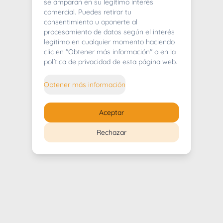
404
se amparan en su legítimo interés
comercial. Puedes retirar tu
consentimiento u oponerte al
procesamiento de datos según el interés
legítimo en cualquier momento haciendo
clic en "Obtener más información" o en la
Whoops! Lo sentimos mucho.
política de privacidad de esta página web.
Puedes regresar al
inicio
Obtener más información
Regresar al inicio
Aceptar
Rechazar