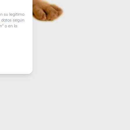
n su legítimo
e datos según
n" o en la