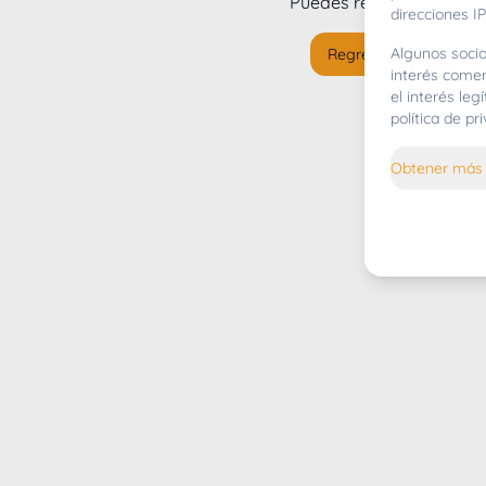
Puedes regresar al
inicio
direcciones IP
Algunos socio
Regresar al inicio
interés comer
el interés le
política de p
Obtener más 