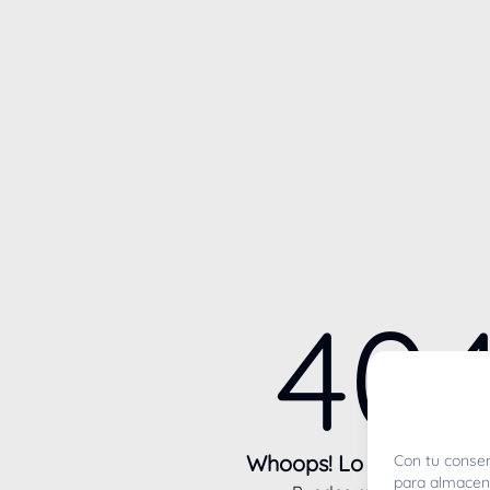
40
Whoops! Lo sentimos m
Con tu consen
para almacena