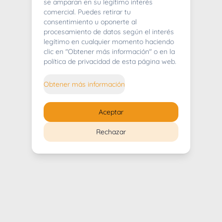
404
se amparan en su legítimo interés
comercial. Puedes retirar tu
consentimiento u oponerte al
procesamiento de datos según el interés
legítimo en cualquier momento haciendo
clic en "Obtener más información" o en la
Whoops! Lo sentimos mucho.
política de privacidad de esta página web.
Puedes regresar al
inicio
Obtener más información
Regresar al inicio
Aceptar
Rechazar