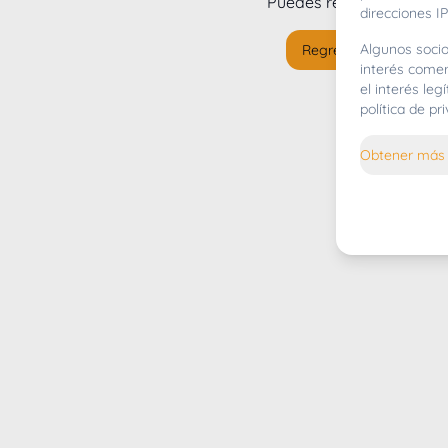
Puedes regresar al
inicio
direcciones IP
Algunos socio
Regresar al inicio
interés comer
el interés le
política de p
Obtener más 