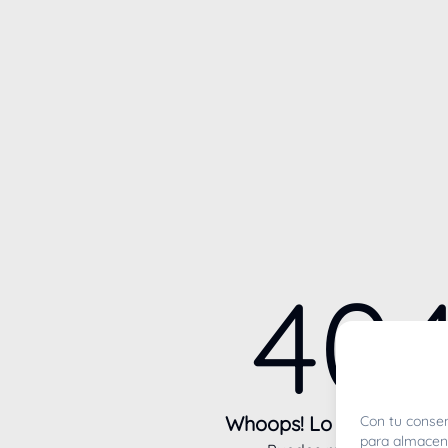
40
Whoops! Lo sentimos m
Con tu consen
para almacena