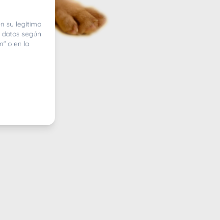
n su legítimo
e datos según
n" o en la