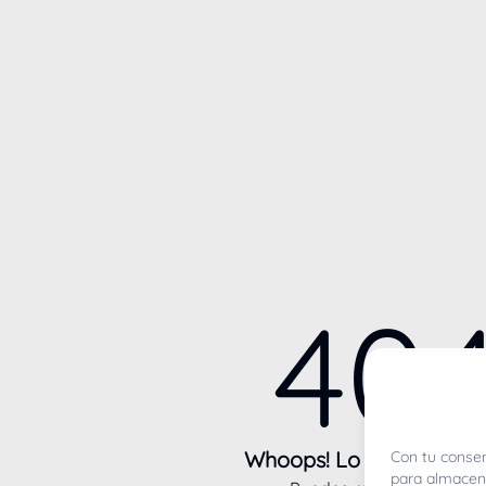
40
Whoops! Lo sentimos m
Con tu consen
para almacena