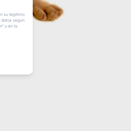
n su legítimo
e datos según
n" o en la