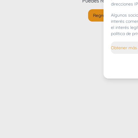
Puedes regresar al
inicio
direcciones IP
Algunos socio
Regresar al inicio
interés comer
el interés le
política de p
Obtener más 