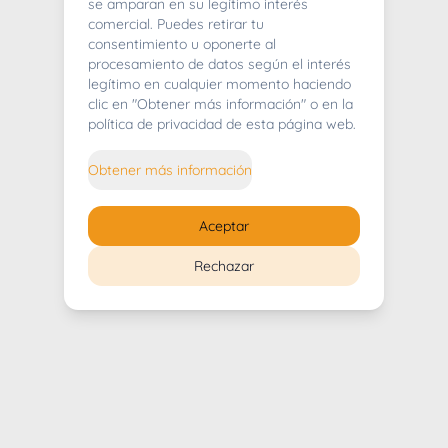
404
se amparan en su legítimo interés
comercial. Puedes retirar tu
consentimiento u oponerte al
procesamiento de datos según el interés
legítimo en cualquier momento haciendo
clic en "Obtener más información" o en la
Whoops! Lo sentimos mucho.
política de privacidad de esta página web.
Puedes regresar al
inicio
Obtener más información
Regresar al inicio
Aceptar
Rechazar