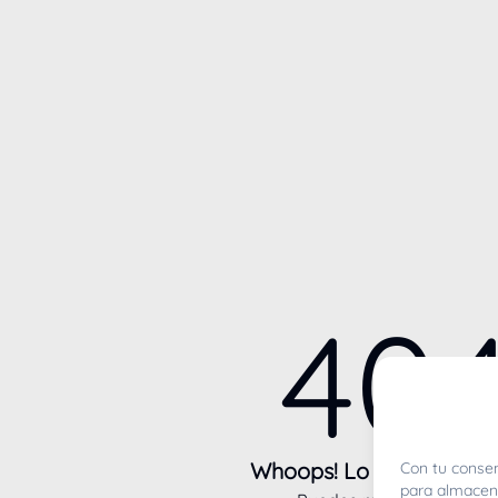
40
Whoops! Lo sentimos m
Con tu consen
para almacena