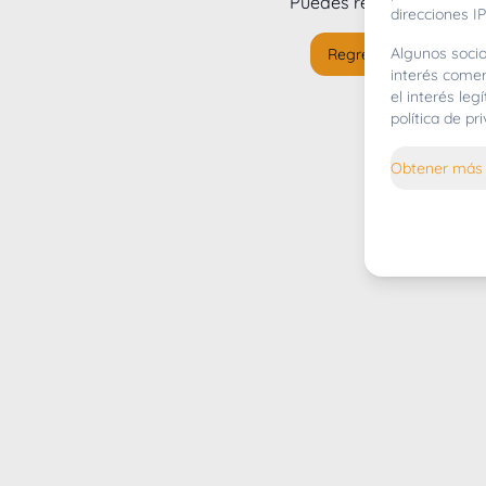
Puedes regresar al
inicio
direcciones IP
Algunos socio
Regresar al inicio
interés comer
el interés le
política de p
Obtener más 