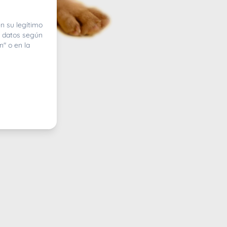
n su legítimo
e datos según
n" o en la