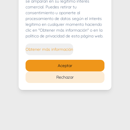
404
se amparan en su legítimo interés
comercial. Puedes retirar tu
consentimiento u oponerte al
procesamiento de datos según el interés
legítimo en cualquier momento haciendo
clic en "Obtener más información" o en la
Whoops! Lo sentimos mucho.
política de privacidad de esta página web.
Puedes regresar al
inicio
Obtener más información
Regresar al inicio
Aceptar
Rechazar