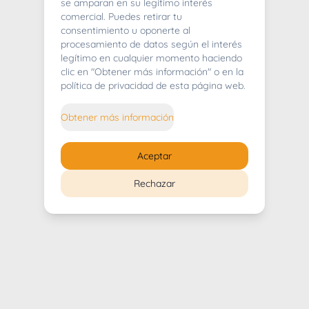
404
se amparan en su legítimo interés
comercial. Puedes retirar tu
consentimiento u oponerte al
procesamiento de datos según el interés
legítimo en cualquier momento haciendo
clic en "Obtener más información" o en la
Whoops! Lo sentimos mucho.
política de privacidad de esta página web.
Puedes regresar al
inicio
Obtener más información
Regresar al inicio
Aceptar
Rechazar