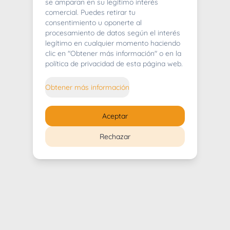
404
se amparan en su legítimo interés
comercial. Puedes retirar tu
consentimiento u oponerte al
procesamiento de datos según el interés
legítimo en cualquier momento haciendo
clic en "Obtener más información" o en la
Whoops! Lo sentimos mucho.
política de privacidad de esta página web.
Puedes regresar al
inicio
Obtener más información
Regresar al inicio
Aceptar
Rechazar