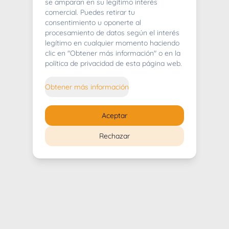
404
se amparan en su legítimo interés
comercial. Puedes retirar tu
consentimiento u oponerte al
procesamiento de datos según el interés
legítimo en cualquier momento haciendo
clic en "Obtener más información" o en la
Whoops! Lo sentimos mucho.
política de privacidad de esta página web.
Puedes regresar al
inicio
Obtener más información
Regresar al inicio
Aceptar
Rechazar