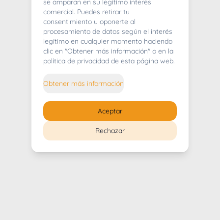
404
se amparan en su legítimo interés
comercial. Puedes retirar tu
consentimiento u oponerte al
procesamiento de datos según el interés
legítimo en cualquier momento haciendo
clic en "Obtener más información" o en la
Whoops! Lo sentimos mucho.
política de privacidad de esta página web.
Puedes regresar al
inicio
Obtener más información
Regresar al inicio
Aceptar
Rechazar