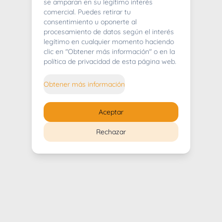
404
se amparan en su legítimo interés
comercial. Puedes retirar tu
consentimiento u oponerte al
procesamiento de datos según el interés
legítimo en cualquier momento haciendo
clic en "Obtener más información" o en la
Whoops! Lo sentimos mucho.
política de privacidad de esta página web.
Puedes regresar al
inicio
Obtener más información
Regresar al inicio
Aceptar
Rechazar