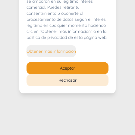
404
se amparan en su legítimo interés
comercial. Puedes retirar tu
consentimiento u oponerte al
procesamiento de datos según el interés
legítimo en cualquier momento haciendo
clic en "Obtener más información" o en la
Whoops! Lo sentimos mucho.
política de privacidad de esta página web.
Puedes regresar al
inicio
Obtener más información
Regresar al inicio
Aceptar
Rechazar