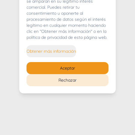
404
se amparan en su legítimo interés
comercial. Puedes retirar tu
consentimiento u oponerte al
procesamiento de datos según el interés
legítimo en cualquier momento haciendo
clic en "Obtener más información" o en la
Whoops! Lo sentimos mucho.
política de privacidad de esta página web.
Puedes regresar al
inicio
Obtener más información
Regresar al inicio
Aceptar
Rechazar