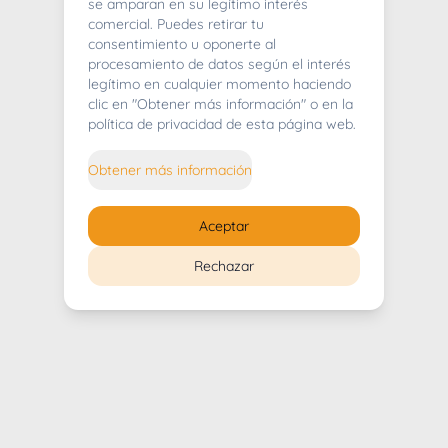
404
se amparan en su legítimo interés
comercial. Puedes retirar tu
consentimiento u oponerte al
procesamiento de datos según el interés
legítimo en cualquier momento haciendo
clic en "Obtener más información" o en la
Whoops! Lo sentimos mucho.
política de privacidad de esta página web.
Puedes regresar al
inicio
Obtener más información
Regresar al inicio
Aceptar
Rechazar