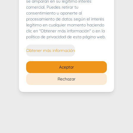
404
se amparan en su legítimo interés
comercial. Puedes retirar tu
consentimiento u oponerte al
procesamiento de datos según el interés
legítimo en cualquier momento haciendo
clic en "Obtener más información" o en la
Whoops! Lo sentimos mucho.
política de privacidad de esta página web.
Puedes regresar al
inicio
Obtener más información
Regresar al inicio
Aceptar
Rechazar