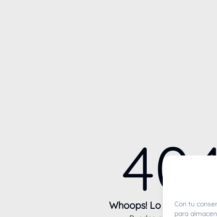
40
Whoops! Lo sentimos m
Con tu consen
para almacena