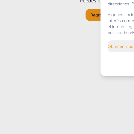
Puedes regresar al
inicio
direcciones IP
Algunos socio
Regresar al inicio
interés comer
el interés le
política de p
Obtener más 