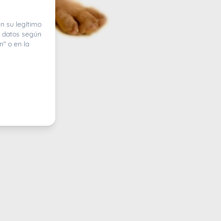
n su legítimo
e datos según
n" o en la