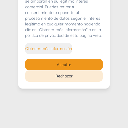
404
se amparan en su legítimo interés
comercial. Puedes retirar tu
consentimiento u oponerte al
procesamiento de datos según el interés
legítimo en cualquier momento haciendo
clic en "Obtener más información" o en la
Whoops! Lo sentimos mucho.
política de privacidad de esta página web.
Puedes regresar al
inicio
Obtener más información
Regresar al inicio
Aceptar
Rechazar