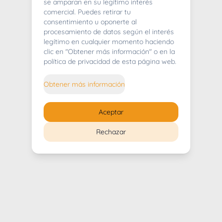
404
se amparan en su legítimo interés
comercial. Puedes retirar tu
consentimiento u oponerte al
procesamiento de datos según el interés
legítimo en cualquier momento haciendo
clic en "Obtener más información" o en la
Whoops! Lo sentimos mucho.
política de privacidad de esta página web.
Puedes regresar al
inicio
Obtener más información
Regresar al inicio
Aceptar
Rechazar