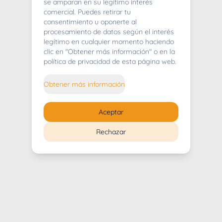
404
se amparan en su legítimo interés
comercial. Puedes retirar tu
consentimiento u oponerte al
procesamiento de datos según el interés
legítimo en cualquier momento haciendo
clic en "Obtener más información" o en la
Whoops! Lo sentimos mucho.
política de privacidad de esta página web.
Puedes regresar al
inicio
Obtener más información
Regresar al inicio
Aceptar
Rechazar