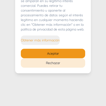
404
se amparan en su legítimo interés
comercial. Puedes retirar tu
consentimiento u oponerte al
procesamiento de datos según el interés
legítimo en cualquier momento haciendo
clic en "Obtener más información" o en la
Whoops! Lo sentimos mucho.
política de privacidad de esta página web.
Puedes regresar al
inicio
Obtener más información
Regresar al inicio
Aceptar
Rechazar