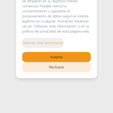
404
se amparan en su legítimo interés
comercial. Puedes retirar tu
consentimiento u oponerte al
procesamiento de datos según el interés
legítimo en cualquier momento haciendo
clic en "Obtener más información" o en la
Whoops! Lo sentimos mucho.
política de privacidad de esta página web.
Puedes regresar al
inicio
Obtener más información
Regresar al inicio
Aceptar
Rechazar