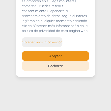
404
se amparan en su legítimo interés
comercial. Puedes retirar tu
consentimiento u oponerte al
procesamiento de datos según el interés
legítimo en cualquier momento haciendo
clic en "Obtener más información" o en la
Whoops! Lo sentimos mucho.
política de privacidad de esta página web.
Puedes regresar al
inicio
Obtener más información
Regresar al inicio
Aceptar
Rechazar