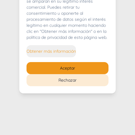
404
se amparan en su legítimo interés
comercial. Puedes retirar tu
consentimiento u oponerte al
procesamiento de datos según el interés
legítimo en cualquier momento haciendo
clic en "Obtener más información" o en la
Whoops! Lo sentimos mucho.
política de privacidad de esta página web.
Puedes regresar al
inicio
Obtener más información
Regresar al inicio
Aceptar
Rechazar