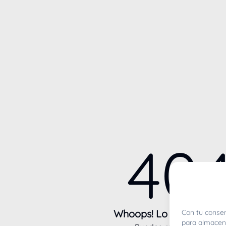
40
Whoops! Lo sentimos m
Con tu consen
para almacena