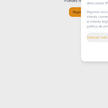
Puedes regresar al
inicio
direcciones IP
Algunos socio
Regresar al inicio
interés comer
el interés le
política de p
Obtener más 