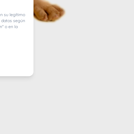
n su legítimo
e datos según
n" o en la