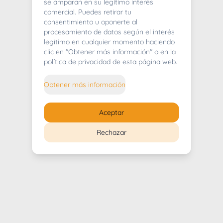
404
se amparan en su legítimo interés
comercial. Puedes retirar tu
consentimiento u oponerte al
procesamiento de datos según el interés
legítimo en cualquier momento haciendo
clic en "Obtener más información" o en la
Whoops! Lo sentimos mucho.
política de privacidad de esta página web.
Puedes regresar al
inicio
Obtener más información
Regresar al inicio
Aceptar
Rechazar