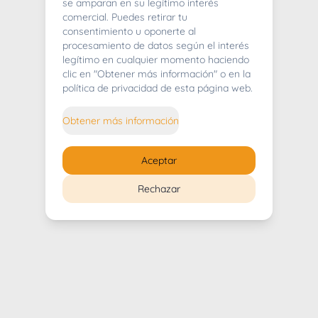
404
se amparan en su legítimo interés
comercial. Puedes retirar tu
consentimiento u oponerte al
procesamiento de datos según el interés
legítimo en cualquier momento haciendo
clic en "Obtener más información" o en la
Whoops! Lo sentimos mucho.
política de privacidad de esta página web.
Puedes regresar al
inicio
Obtener más información
Regresar al inicio
Aceptar
Rechazar