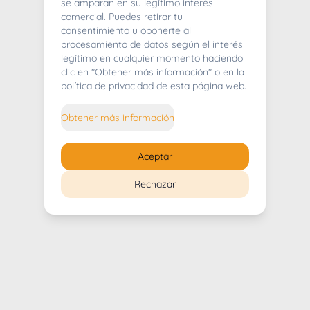
404
se amparan en su legítimo interés
comercial. Puedes retirar tu
consentimiento u oponerte al
procesamiento de datos según el interés
legítimo en cualquier momento haciendo
clic en "Obtener más información" o en la
Whoops! Lo sentimos mucho.
política de privacidad de esta página web.
Puedes regresar al
inicio
Obtener más información
Regresar al inicio
Aceptar
Rechazar