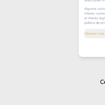
direcciones IP
Algunos socio
interés comer
el interés le
política de p
Obtener más 
C