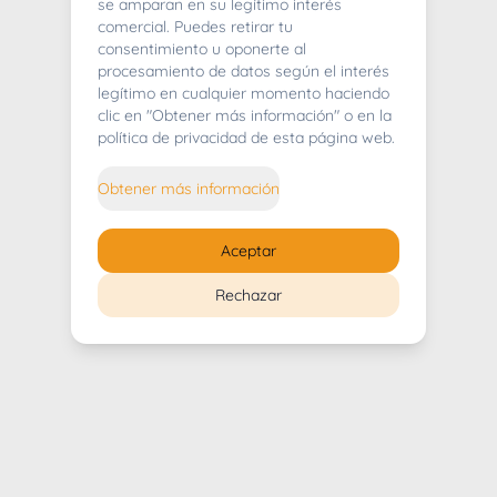
404
se amparan en su legítimo interés
comercial. Puedes retirar tu
consentimiento u oponerte al
procesamiento de datos según el interés
legítimo en cualquier momento haciendo
clic en "Obtener más información" o en la
Whoops! Lo sentimos mucho.
política de privacidad de esta página web.
Puedes regresar al
inicio
Obtener más información
Regresar al inicio
Aceptar
Rechazar