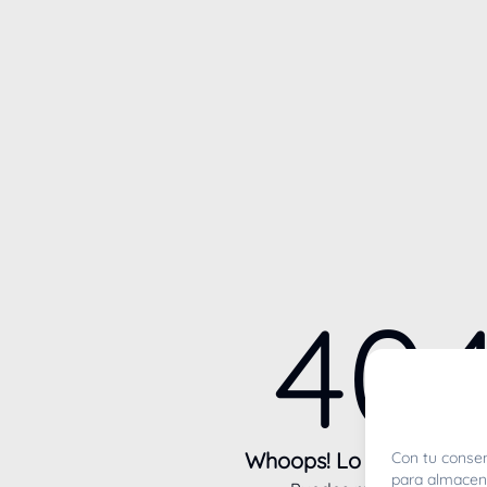
40
Whoops! Lo sentimos m
Con tu consen
para almacena