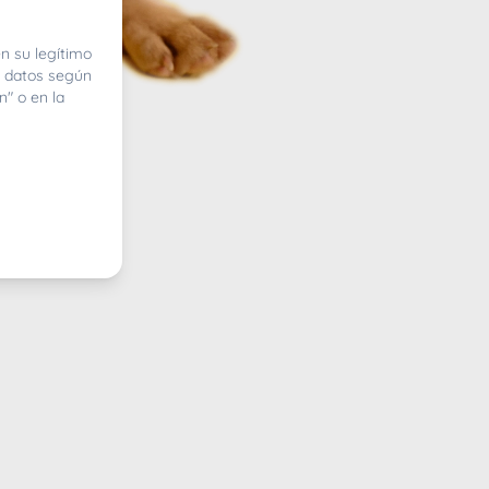
n su legítimo
e datos según
n" o en la