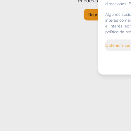
Puedes regresar al
inicio
direcciones IP
Algunos socio
Regresar al inicio
interés comer
el interés le
política de p
Obtener más 