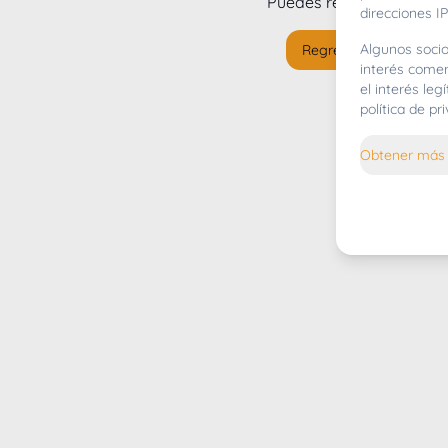
Puedes regresar al
inicio
direcciones IP
Algunos socio
Regresar al inicio
interés comer
el interés le
política de p
Obtener más 