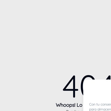
40
Whoops! Lo sentimos m
Con tu consen
para almacena