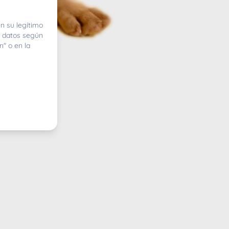
n su legítimo
e datos según
n" o en la