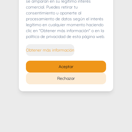
404
se amparan en su legítimo interés
comercial. Puedes retirar tu
consentimiento u oponerte al
procesamiento de datos según el interés
legítimo en cualquier momento haciendo
clic en "Obtener más información" o en la
Whoops! Lo sentimos mucho.
política de privacidad de esta página web.
Puedes regresar al
inicio
Obtener más información
Regresar al inicio
Aceptar
Rechazar