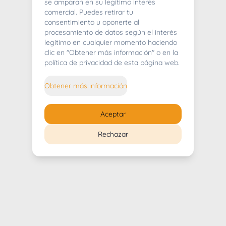
404
se amparan en su legítimo interés
comercial. Puedes retirar tu
consentimiento u oponerte al
procesamiento de datos según el interés
legítimo en cualquier momento haciendo
clic en "Obtener más información" o en la
Whoops! Lo sentimos mucho.
política de privacidad de esta página web.
Puedes regresar al
inicio
Obtener más información
Regresar al inicio
Aceptar
Rechazar